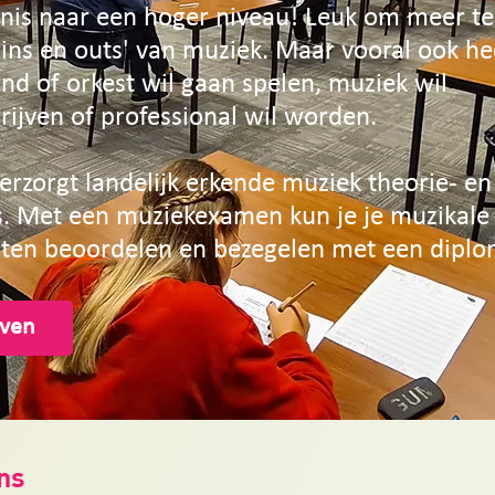
nnis naar een hoger niveau! Leuk om meer te
ins en outs' van muziek. Maar vooral ook heel
and of orkest wil gaan spelen, muziek wil
ijven of professional wil worden.
erzorgt landelijk erkende muziek theorie- en
. Met e
en muziekexamen kun je je muzikale
aten beoordelen en bezegelen met een diplo
jven
ns