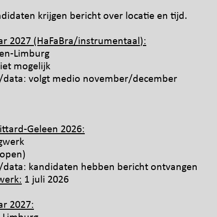
idaten krijgen bericht over locatie en tijd.
aar 2027
(HaFaBra
/instrumentaal
):
den-Limburg
iet mogelijk
en/data: volgt medio november/december
ittard-Geleen 2026:
agwerk
lopen)
en/data: kandidaten hebben bericht ontvangen
werk:
1 juli 2026
ar
2027: