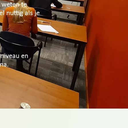
 weten te
 nuttig als je
 niveau en
ma.