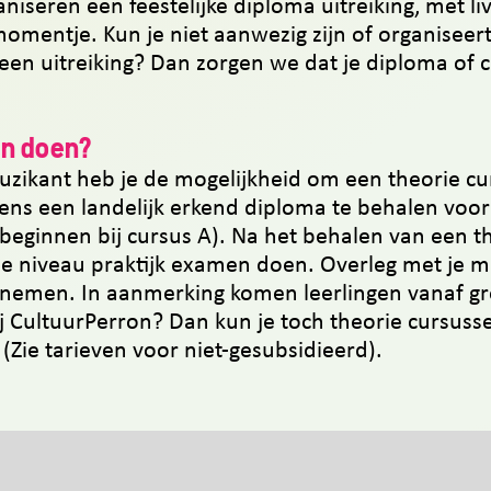
niseren een feestelijke diploma uitreiking, met l
omentje. Kun je niet aanwezig zijn of organiseer
een uitreiking? Dan zorgen we dat je diploma of ce
n doen
?
zikant heb je de mogelijkheid om een theorie cur
ens een landelijk erkend diploma te behalen voor
beginnen bij cursus A). Na het behalen van een the
de niveau praktijk examen doen. Overleg met je m
lnemen. In aanmerking komen leerlingen vanaf gr
bij CultuurPerron? Dan kun je toch theorie cursuss
Zie tarieven voor niet-gesubsidieerd).