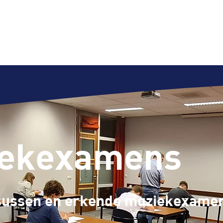
iekexamens
suss
en en erkende muziekexame