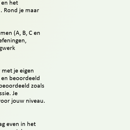
 en het
a. Rond je maar
amen (A, B, C en
efeningen,
agwerk
 met je eigen
 en beoordeeld
beoordeeld zoals
sie. Je
voor jouw niveau.
ag even in het