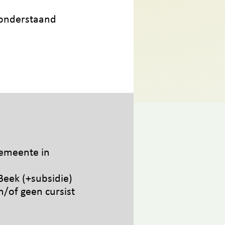
a onderstaand
gemeente in
Beek (+
subsidie)
/of geen cursist