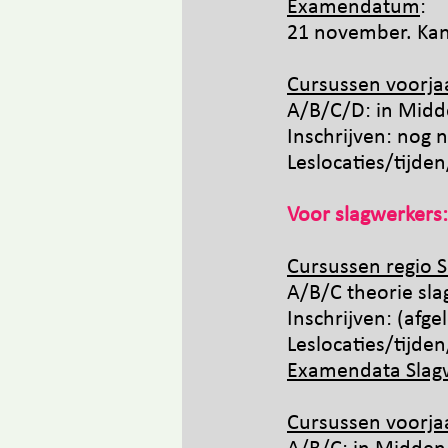
Examendatum
:
21 november. Kand
Cursussen voo
rj
A/B/C/D: in Mid
Inschrijven: nog n
Leslocaties/tijd
Voor slagwerkers:
Cursussen regio S
A/B/C theorie sl
Inschrijven: (afge
Leslocaties/tijd
Examendata Slag
Cursussen voorja