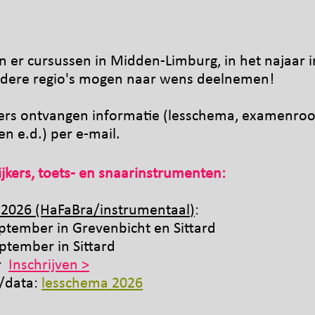
ijn er cursussen in Midde
n
-L
imburg, in het najaar i
ndere regio's mogen naar wens deelnemen!
ers ontvangen informatie (lesschema, examenroost
en e.d.) per e-mail.
ijkers, toets- en snaarinstrumenten:
 2026 (HaFaBra
/instrumentaal
)
:
september in Grevenbicht en Sittard
eptember in Sittard
er
Inschrijven >
n/data:
lesschema 2026