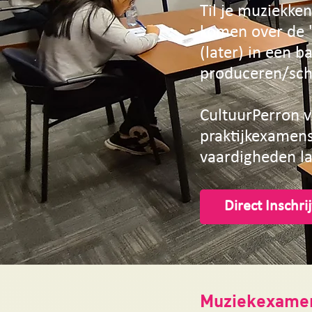
Til je muziekke
komen over de '
(later) in een b
produceren/schr
CultuurPerron v
praktijkexamens
vaardigheden l
Direct Inschri
Muziekexame