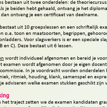
 bestaan uit twee onderdelen: de theoriecursus
ls je beiden hebt gehaald, ontvang je het diplom
 dan ontvang je een certificaat van deelname.
bestaat uit 10 groepslessen en een schriftelijk ex
n o.a. toon en maatsoorten, begrippen, gehooro
onladders. Voor slagwerkers is er een speciale sl
B en C). Deze bestaat uit 6 lessen.
en
wordt individueel afgenomen en bereid je voor
t examen wordt afgenomen door je eigen docent
ommissie. In je voordracht worden onderdelen 
niek, ritmiek, houding, klank, samenspel en expres
je adviseren welke examen stukken geschikt zijn 
king
 het traject zetten we de examen kandidaten gra