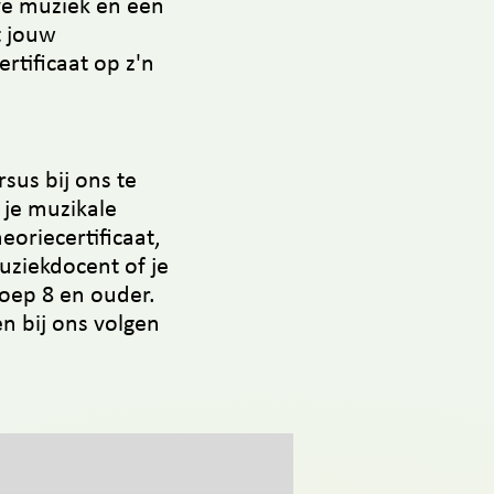
ive muziek en een
t jouw
rtificaat op z'n
sus bij ons te
 je muzikale
oriecertificaat,
uziekdocent of j
e
oep 8 en ouder.
en bij ons volgen