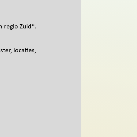
n regio Zuid*.
er, locaties,