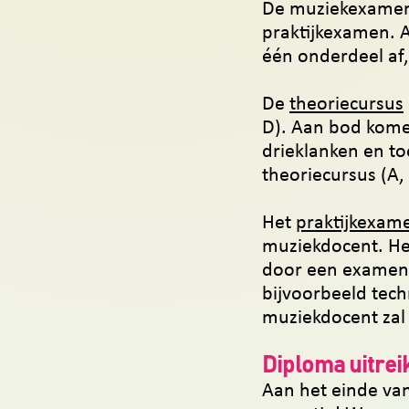
De muziekexamens
praktijkexamen. A
één onderdeel af,
De
theorie
cursus
D). Aan bod kome
drieklanken en to
theoriecursus (A, 
Het
praktijkexam
muziekdocent. He
door een examenc
bijvoorbeeld tech
muziekdocent zal 
Diploma uitrei
Aan het einde van