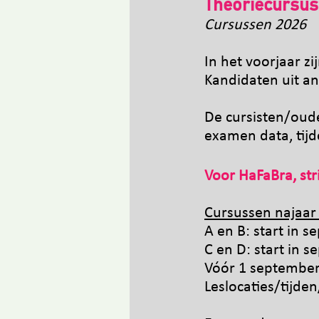
Theoriec
ursus
C
ursussen 2026
In het voorjaar z
Kandidaten uit a
De cu
rsisten/oud
examen data, tijd
Voor HaFaBra, str
Cursussen najaar
A en B: start in 
C en D: start in s
Vóór 1 septemb
Leslocaties/tijde