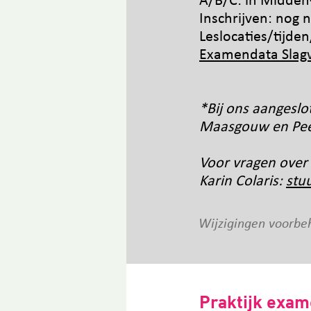
A/B/C: in
Midden
Inschrijven: nog n
Leslocaties/tijd
Examendata Slag
*Bij ons aangeslo
Maasgouw en Peel 
Voor vragen over
Karin Colaris:
stu
Wijzigingen voorbe
Praktijk exa