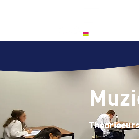
Muz
Theoriecur