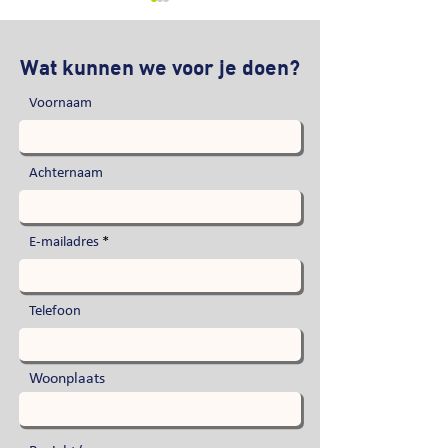
Wat kunnen we voor je doen?
Voornaam
Uitgelicht: Niek Nafgzer
Enthousiasme o
Achternaam
schoolplein!
E-mailadres
Telefoon
Woonplaats