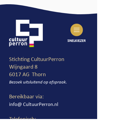
SNELKIEZER
Stichting CultuurPerron
Wijngaard 8
6017 AG Thorn
Bezoek uitsluitend op afspr
aak.
Bereikbaar via:
info@ CultuurPe
rron.nl
Telefonisch:
maandag: 09.00-12.00u
di t/m do:
0
9.
00-1
6
.00u