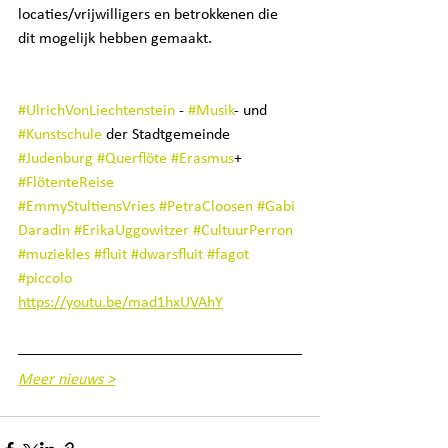
locaties/vrijwilligers en betrokkenen die 
dit mogelijk hebben gemaakt.
#UlrichVonLiechtenstein
 - 
#Musik
- und 
#Kunstschule
 der Stadtgemeinde 
#Judenburg
#Querflöte
#Erasmus
+ 
#FlötenteReise
#EmmyStultiensVries
#PetraCloosen
#Gabi
Daradin
#ErikaUggowitzer
#CultuurPerron
#muziekles
#fluit
#dwarsfluit
#fagot
#piccolo
https://youtu.be/mad1hxUVAhY
Meer nieuws >