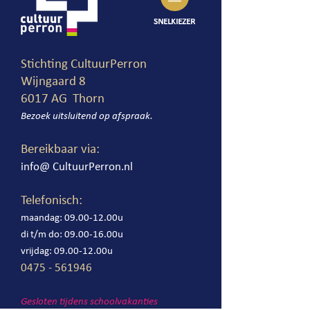
SNELKIEZER
Stichting CultuurPerron
Wijngaard 8
6017 AG Thorn
Bezoek uitsluitend op afspr
aak.
Bereikbaar via:
info@ CultuurPe
rron.nl
Telefonisch:
maandag: 09.00-12.00u
di t/m do:
0
9.
00-1
6
.00u
vrijdag: 09.00-12.00u
0475 - 561946
Gesloten tijdens schoolvakanties